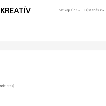
 KREATÍV
Mit kap Ön?
»
Díjszabásunk
endeletek)