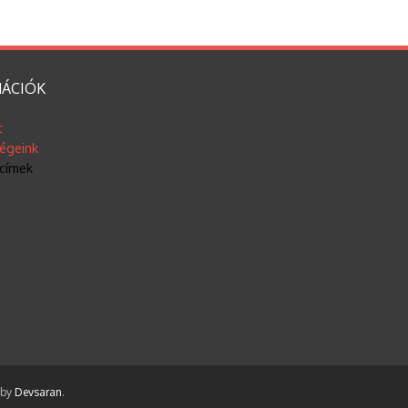
ÁCIÓK
t
ségeink
címek
 by
Devsaran
.