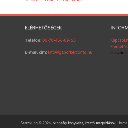
ELÉRHETŐSÉGEK
INFORM
Telefon:
06-70-456-09-65
Kapcsola
Elérhető
E-mail cím:
info@gaborkerconto.hu
Hasznos 
Szerzői jog © 2026,
Minőségi könyvelés, kreatív megoldások
. Theme