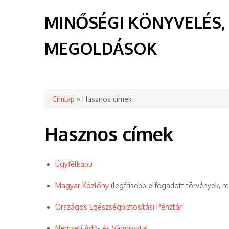
MINŐSÉGI KÖNYVELÉS,
MEGOLDÁSOK
Jelenlegi hely
Címlap
» Hasznos címek
Hasznos címek
Ügyfélkapu
Magyar Közlöny
(legfrisebb elfogadott törvények, r
Országos Egészségbiztosítási Pénztár
Nemzeti Adó- és Vámhivatal