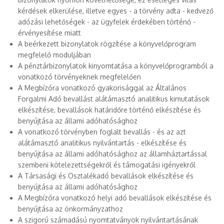
kérdések elkerülése, illetve egyes - a törvény adta - kedvező
adózási lehetőségek - az ügyfelek érdekében történő -
érvényesítése miatt
A beérkezett bizonylatok rögzítése a könyvelőprogram
megfelelő moduljában
A pénztárbizonylatok kinyomtatása a könyvelőprogramból a
vonatkozó törvényeknek megfelelően
A Megbízóra vonatkozó gyakorisággal az Általános
Forgalmi Adó bevallást alátámasztó analitikus kimutatások
elkészítése, bevallások határidőre történő elkészítése és
benyújtása az állami adóhatósághoz
A vonatkozó törvényben foglalt bevallás - és az azt
alátámasztó analitikus nyilvántartás - elkészítése és
benyújtása az állami adóhatósághoz az államháztartással
szembeni kötelezettségekről és támogatási igényekről
A Társasági és Osztalékadó bevallások elkészítése és
benyújtása az állami adóhatósághoz
A Megbízóra vonatkozó helyi adó bevallások elkészítése és
benyújtása az önkormányzathoz
A szigorú számadású nyomtatványok nyilvántartásának