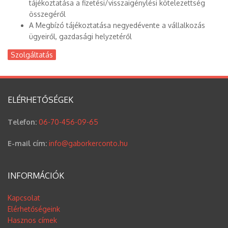
tájékoztatása a fizetési/visszaigénylési kötelezettség
összegéről
A Megbízó tájékoztatása negyedévente a vállalkozás
ügyeiről, gazdasági helyzetéről
Szolgáltatás
ELÉRHETŐSÉGEK
Telefon:
06-70-456-09-65
E-mail cím:
info@gaborkerconto.hu
INFORMÁCIÓK
Kapcsolat
Elérhetőségeink
Hasznos címek