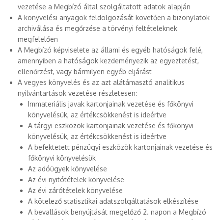
vezetése a Megbízó által szolgáltatott adatok alapján
A könyvelési anyagok feldolgozását követően a bizonylatok
archiválása és megőrzése a törvényi feltételeknek
megfelelően
A Megbízó képviselete az állami és egyéb hatóságok felé,
amennyiben a hatóságok kezdeményezik az egyeztetést,
ellenőrzést, vagy bármilyen egyéb eljárást
A vegyes könyvelés és az azt alátámasztó analitikus
nyilvántartások vezetése részletesen:
Immateriális javak kartonjainak vezetése és főkönyvi
könyvelésük, az értékcsökkenést is ideértve
A tárgyi eszközök kartonjainak vezetése és főkönyvi
könyvelésük, az értékcsökkenést is ideértve
A befektetett pénzügyi eszközök kartonjainak vezetése és
főkönyvi könyvelésük
Az adóügyek könyvelése
Az évi nyitótételek könyvelése
Az évi zárótételek könyvelése
A kötelező statisztikai adatszolgáltatások elkészítése
A bevallások benyújtását megelőző 2. napon a Megbízó