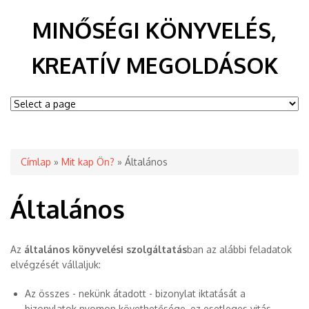
MINŐSÉGI KÖNYVELÉS,
KREATÍV MEGOLDÁSOK
Jelenlegi hely
Címlap
»
Mit kap Ön?
» Általános
Általános
Az
általános könyvelési szolgáltatás
ban az alábbi feladatok
elvégzését vállaljuk:
Az összes - nekünk átadott - bizonylat iktatását a
bizonylatok nyomon követhetősége, ez esetleges vitás